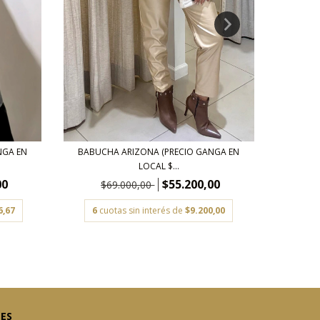
REMERA 
BABUCHA ARIZONA (PRECIO GANGA EN
NGA EN
LOCAL $...
$55.200,00
00
$
$69.000,00
6
c
6
cuotas sin interés de
$9.200,00
6,67
LES