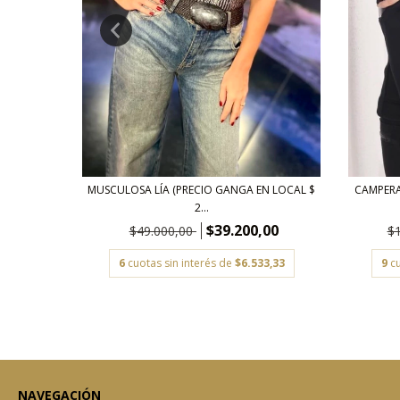
GANGA EN
MUSCULOSA LÍA (PRECIO GANGA EN LOCAL $
CAMPERA
2...
00
$39.200,00
$49.000,00
$
3,33
6
cuotas sin interés de
$6.533,33
9
c
NAVEGACIÓN