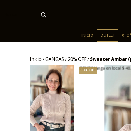
INICIO
OUTLET
0TO
Inicio
GANGAS
20% OFF
Sweater Ambar (p
/
/
/
20% OFF