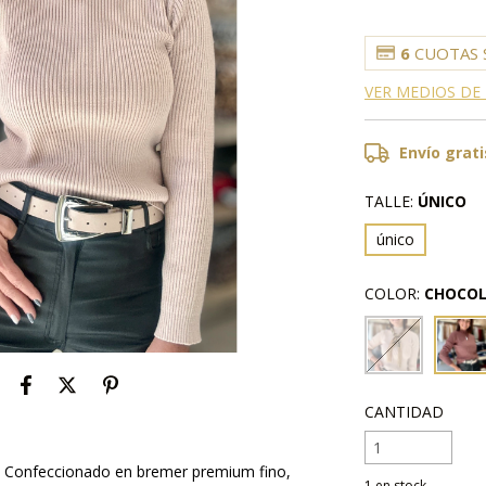
6
CUOTAS 
VER MEDIOS DE
Envío grati
TALLE:
ÚNICO
único
COLOR:
CHOCO
CANTIDAD
o. Confeccionado en bremer premium fino,
1
en stock