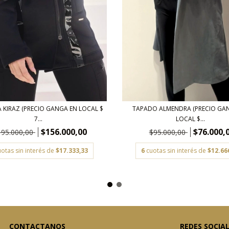
TAPADO ALMENDRA (PRECIO GA
 KIRAZ (PRECIO GANGA EN LOCAL $
LOCAL $...
7...
$76.000,
$156.000,00
$95.000,00
195.000,00
6
cuotas sin interés de
$12.66
uotas sin interés de
$17.333,33
CONTACTANOS
REDES SOCIA