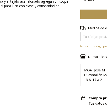
era y el tejido acanalonado agregan un toque
eal para lucir con clase y comodidad en
Entregas para el 
Medios de e
No sé mi código po
Nuestro loc
MOA
José M. 
Guaymallén Me
13 & 17 a 21
Compra pr
Tus datos c