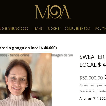
ÑO-INVIERNO 2026
JEANS
NOCHE
COMPLEMENTOS
POLÍT
recio ganga en local $ 40.000)
SWEATER 
LOCAL $ 4
$59.000,00
El descuento puede
Precio sin impuest
Ahorrás:
$11.800