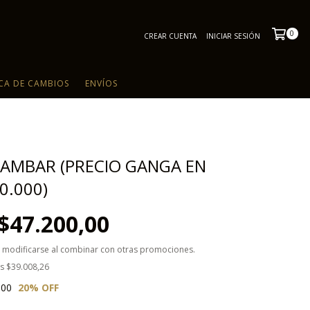
0
CREAR CUENTA
INICIAR SESIÓN
ICA DE CAMBIOS
ENVÍOS
AMBAR (PRECIO GANGA EN
0.000)
$47.200,00
 modificarse al combinar con otras promociones.
os
$39.008,26
,00
20
% OFF