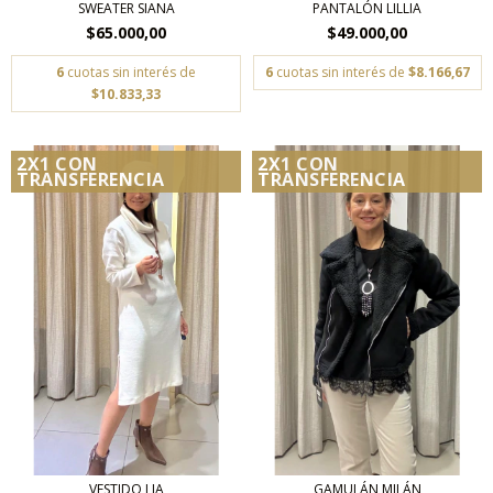
SWEATER SIANA
PANTALÓN LILLIA
$65.000,00
$49.000,00
6
cuotas sin interés de
6
cuotas sin interés de
$8.166,67
$10.833,33
2X1 CON
2X1 CON
TRANSFERENCIA
TRANSFERENCIA
VESTIDO LIA
GAMULÁN MILÁN