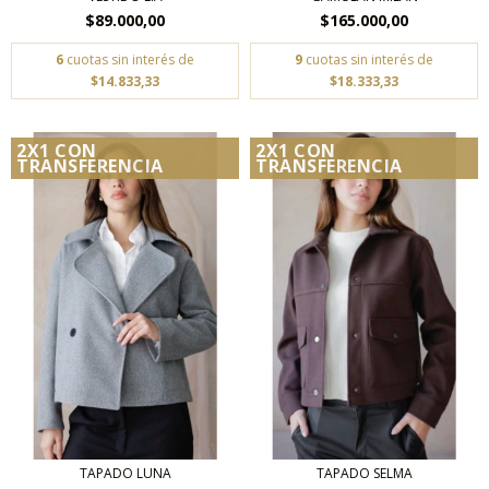
$89.000,00
$165.000,00
6
cuotas sin interés de
9
cuotas sin interés de
$14.833,33
$18.333,33
2X1 CON
2X1 CON
TRANSFERENCIA
TRANSFERENCIA
TAPADO LUNA
TAPADO SELMA