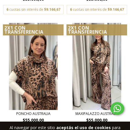
6
cuotas sin interés de
$9.166,67
6
cuotas sin interés de
$9.166,67
2X1 CON
2X1 CON
TRANSFERENCIA
TRANSFERENCIA
PONCHO AUSTRALIA
MAXIPALAZZO AUSTRALIA
$55.000,00
$55.000,00
Al navegar por este sitio
aceptás el uso de cookies
para