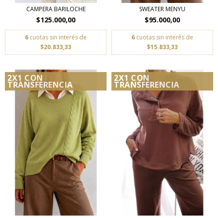
CAMPERA BARILOCHE
SWEATER MENYU
$125.000,00
$95.000,00
6
cuotas sin interés de
6
cuotas sin interés de
$20.833,33
$15.833,33
2X1 CON
2X1 CON
TRANSFERENCIA
TRANSFERENCIA