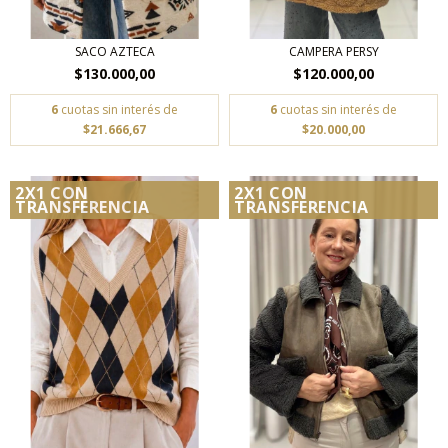
SACO AZTECA
CAMPERA PERSY
$130.000,00
$120.000,00
6
cuotas sin interés de
6
cuotas sin interés de
$21.666,67
$20.000,00
2X1 CON
2X1 CON
TRANSFERENCIA
TRANSFERENCIA