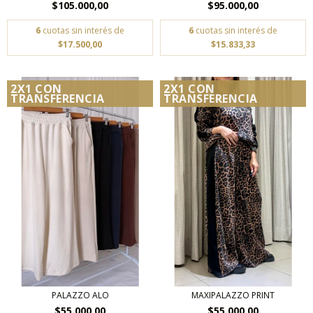
$105.000,00
$95.000,00
6
cuotas sin interés de
6
cuotas sin interés de
$17.500,00
$15.833,33
2X1 CON
2X1 CON
TRANSFERENCIA
TRANSFERENCIA
PALAZZO ALO
MAXIPALAZZO PRINT
$55.000,00
$55.000,00