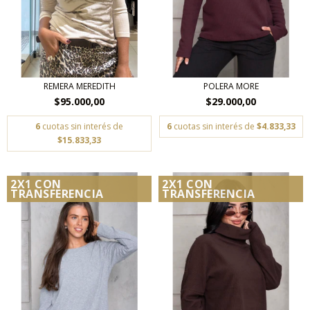
REMERA MEREDITH
POLERA MORE
$95.000,00
$29.000,00
6
cuotas sin interés de
6
cuotas sin interés de
$4.833,33
$15.833,33
2X1 CON
2X1 CON
TRANSFERENCIA
TRANSFERENCIA