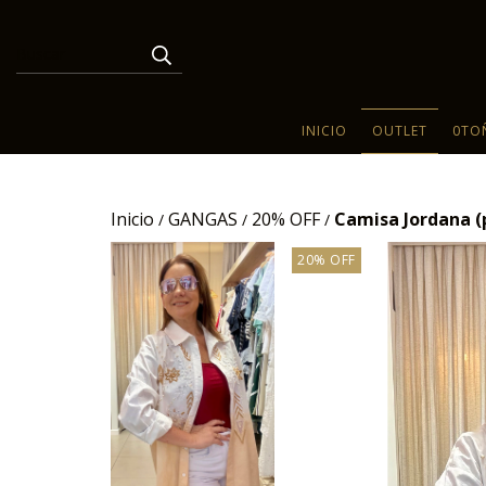
INICIO
OUTLET
0TO
Inicio
GANGAS
20% OFF
Camisa Jordana (p
/
/
/
20% OFF