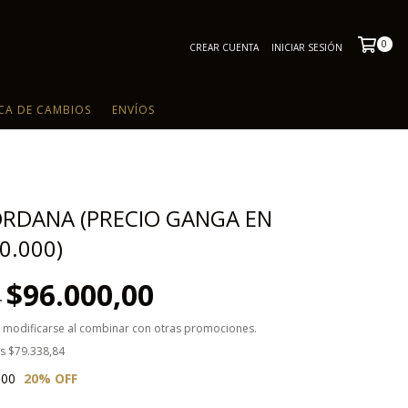
0
CREAR CUENTA
INICIAR SESIÓN
ICA DE CAMBIOS
ENVÍOS
ORDANA (PRECIO GANGA EN
0.000)
$96.000,00
0
 modificarse al combinar con otras promociones.
os
$79.338,84
,00
20
% OFF