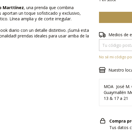
o Marttínez
, una prenda que combina
s aportan un toque sofisticado y exclusivo,
tico. Línea amplia y de corte irregular.
ook diario con un detalle distintivo. ¡Sumá esta
Entregas para el 
Medios de e
nalidad! prendas ideales para usar arriba de la
No sé mi código po
Nuestro loc
MOA
José M. 
Guaymallén Me
13 & 17 a 21
Compra pr
Tus datos c