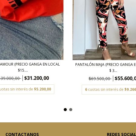
 AMOUR (PRECIO GANGA EN LOCAL
PANTALÓN MAJA (PRECIO GANGA 
$15....
$ 3...
$31.200,00
$55.600,
$39.000,00
$69.500,00
uotas sin interés de
$5.200,00
6
cuotas sin interés de
$9.266
CONTACTANOS
REDES SOCIA