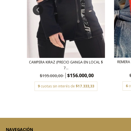
REMERA
NGA EN
CAMPERA KIRAZ (PRECIO GANGA EN LOCAL $
7...
00
$156.000,00
$195.000,00
6
c
0,00
9
cuotas sin interés de
$17.333,33
NAVEGACIÓN