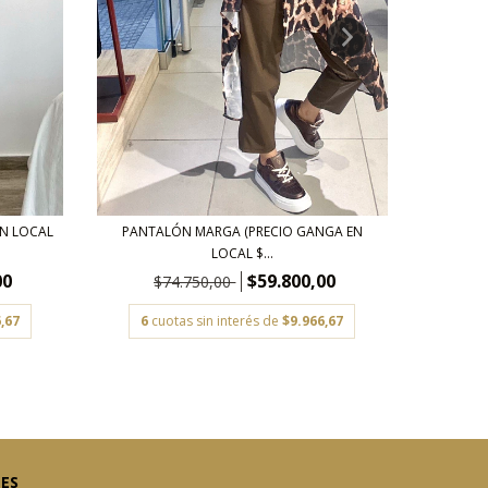
BABUC
EN LOCAL
PANTALÓN MARGA (PRECIO GANGA EN
LOCAL $...
00
$59.800,00
$
$74.750,00
6
c
,67
6
cuotas sin interés de
$9.966,67
LES