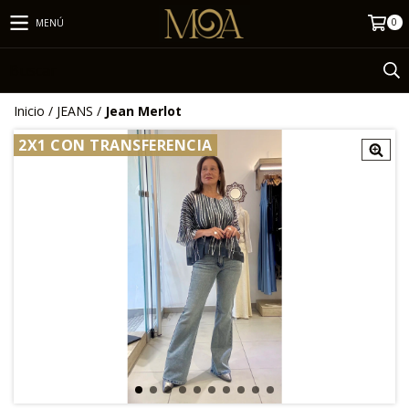
0
MENÚ
Inicio
/
JEANS
/
Jean Merlot
2X1 CON TRANSFERENCIA