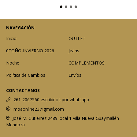
NAVEGACIÓN
Inicio
OUTLET
0TOÑO-INVIERNO 2026
Jeans
Noche
COMPLEMENTOS
Política de Cambios
Envíos
CONTACTANOS
261-2067560 escribinos por whatsapp
moaonline23@gmail.com
José M. Gutiérrez 2489 local 1 Villa Nueva Guaymallén
Mendoza